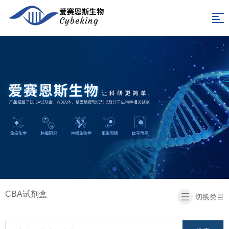
网
站
产
品
技
导
分
术
关
航
类
支
于
合
持
我
作
新
们
单
闻
联
位
中
系
返
心
我
回
CBA试剂盒
切换类目
们
首
页